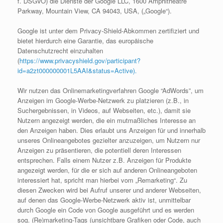
f. DSGVO) die Dienste der Google LLC, 1600 Amphitheatre
Parkway, Mountain View, CA 94043, USA, („Google“).
Google ist unter dem Privacy-Shield-Abkommen zertifiziert und
bietet hierdurch eine Garantie, das europäische
Datenschutzrecht einzuhalten
(
https://www.privacyshield.gov/participant?
id=a2zt000000001L5AAI&status=Active).
Wir nutzen das Onlinemarketingverfahren Google “AdWords”, um
Anzeigen im Google-Werbe-Netzwerk zu platzieren (z.B., in
Suchergebnissen, in Videos, auf Webseiten, etc.), damit sie
Nutzern angezeigt werden, die ein mutmaßliches Interesse an
den Anzeigen haben. Dies erlaubt uns Anzeigen für und innerhalb
unseres Onlineangebotes gezielter anzuzeigen, um Nutzern nur
Anzeigen zu präsentieren, die potentiell deren Interessen
entsprechen. Falls einem Nutzer z.B. Anzeigen für Produkte
angezeigt werden, für die er sich auf anderen Onlineangeboten
interessiert hat, spricht man hierbei vom „Remarketing“. Zu
diesen Zwecken wird bei Aufruf unserer und anderer Webseiten,
auf denen das Google-Werbe-Netzwerk aktiv ist, unmittelbar
durch Google ein Code von Google ausgeführt und es werden
sog. (Re)marketing-Tags (unsichtbare Grafiken oder Code, auch