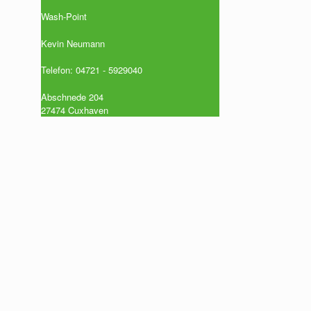
Wash-Point
Kevin Neumann
Telefon:
04721 - 5929040
Abschnede 204
27474 Cuxhaven