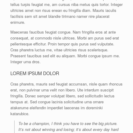
tellus turpis feugiat me, am cursus niba metus quis tortor. Integer
ultricies amet non risus enean eu fringilla diam. Mauris iaculis
facilisis sem sit amet blandie tirimano namer nire placerat
enimure.
Maecenas faucibus feugiat congue. Nam fringilla eros at ante
consequat, at commodo nisle ultrices. Morbi am purus sed erat
pellentesque efficitur. Proin tempor quis purus sed vulputate.
Cras pharetra luctus me, vitae ultricies risus scelerisque.
Praesent faucibus sed elit eu aliquam. Morbi congue ipsum me.
Integer urna dros.
LOREM IPSUM DOLOR
Cras pharetra, mauris sed feugiat accumsan, nisle quam rhoncus
erat, non pulvinar urna velit non libero. Ute interdum suscipit
fringilla. Donec semper volutpat libero, sed sollicitudin lectus
tempus at. Sed congue lacinia solicitudine urna ornare
atakerume eleifendin imperdiet laecenas im doreminki
katarubice.
To be a champion, I think you have to see the big picture.
It’s not about winning and losing; it’s about every day hard