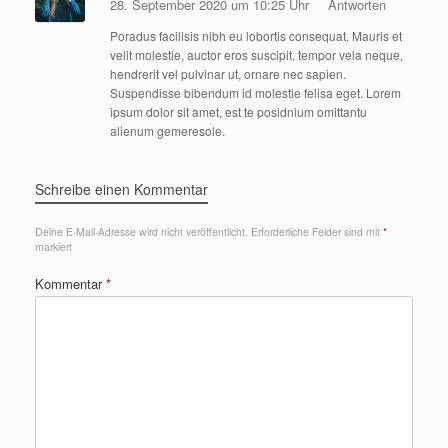
28. September 2020 um 10:25 Uhr
Antworten
Poradus facilisis nibh eu lobortis consequat. Mauris et
velit molestie, auctor eros suscipit, tempor vela neque,
hendrerit vel pulvinar ut, ornare nec sapien.
Suspendisse bibendum id molestie felisa eget. Lorem
ipsum dolor sit amet, est te posidnium omittantu
alienum gemeresole.
Schreibe einen Kommentar
Deine E-Mail-Adresse wird nicht veröffentlicht.
Erforderliche Felder sind mit
*
markiert
Kommentar
*