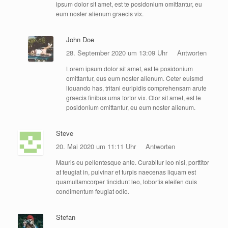
ipsum dolor sit amet, est te posidonium omittantur, eu
eum noster alienum graecis vix.
John Doe
28. September 2020 um 13:09 Uhr
Antworten
Lorem ipsum dolor sit amet, est te posidonium
omittantur, eus eum noster alienum. Ceter euismd
liquando has, tritani euripidis comprehensam arute
graecis finibus urna tortor vix. Olor sit amet, est te
posidonium omittantur, eu eum noster alienum.
Steve
20. Mai 2020 um 11:11 Uhr
Antworten
Mauris eu pellentesque ante. Curabitur leo nisi, porttitor
at feugiat in, pulvinar et turpis naecenas liquam est
quamullamcorper tincidunt leo, lobortis eleifen duis
condimentum feugiat odio.
Stefan