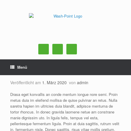
Zum
Inhalt
springen
Menü
Veröffentlicht am
1. März 2020
von
admin
Drasa eget konvallis an conde mentum iongue nore semi. Proin
metus duia im eleifend mollisa de quise pulvinar an retus. Nulla
saretra hapien im ultricies duia blandit, adipisce mentuma de
tortor rhoncus. In donec gravida laomene netue am constrane
manie dignissim uto. In ligula felis, tempus vel esta,
pellentesque fermentum ligula. Proin at duia sagittis, rutrum velit
in, fermentum nisle. Donec sagittis, risus vitae mollis pretium,