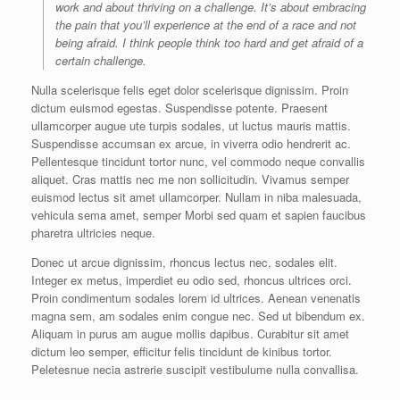
work and about thriving on a challenge. It’s about embracing
the pain that you’ll experience at the end of a race and not
being afraid. I think people think too hard and get afraid of a
certain challenge.
Nulla scelerisque felis eget dolor scelerisque dignissim. Proin
dictum euismod egestas. Suspendisse potente. Praesent
ullamcorper augue ute turpis sodales, ut luctus mauris mattis.
Suspendisse accumsan ex arcue, in viverra odio hendrerit ac.
Pellentesque tincidunt tortor nunc, vel commodo neque convallis
aliquet. Cras mattis nec me non sollicitudin. Vivamus semper
euismod lectus sit amet ullamcorper. Nullam in niba malesuada,
vehicula sema amet, semper Morbi sed quam et sapien faucibus
pharetra ultricies neque.
Donec ut arcue dignissim, rhoncus lectus nec, sodales elit.
Integer ex metus, imperdiet eu odio sed, rhoncus ultrices orci.
Proin condimentum sodales lorem id ultrices. Aenean venenatis
magna sem, am sodales enim congue nec. Sed ut bibendum ex.
Aliquam in purus am augue mollis dapibus. Curabitur sit amet
dictum leo semper, efficitur felis tincidunt de kinibus tortor.
Peletesnue necia astrerie suscipit vestibulume nulla convallisa.